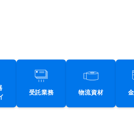
器
受託業務
物流資材
イ